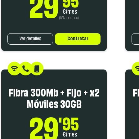
29
'95
€/mes
(IVA incluido)
Ver detalles
Contratar
Fibra 300Mb + Fijo + x2
F
Móviles 30GB
29
'95
€/mes