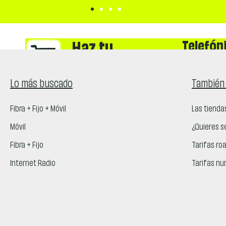
Telefón
Haz tu
compra
nuestra
Recibirás un e
Lo más buscado
También 
de la tarifa c
Fibra + Fijo + Móvil
Las tienda
Móvil
¿Quieres s
Fibra + Fijo
Tarifas ro
Internet Radio
Tarifas nu