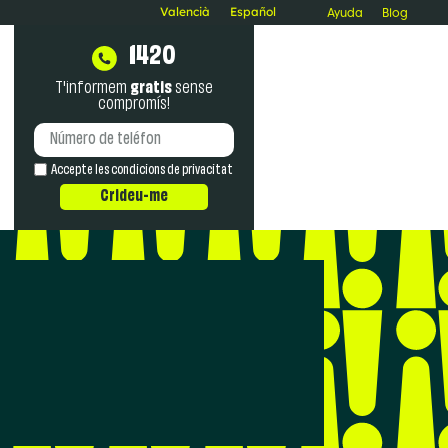
Valencià
Español
Ayuda
Blog
1420
T'informem
gratis
sense
compromís!
Accepte les
condicions de privacitat
Crideu-me