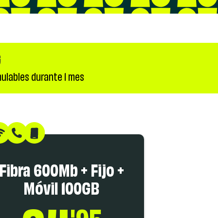
G
ulables durante 1 mes
Fibra 600Mb + Fijo +
Móvil 100GB