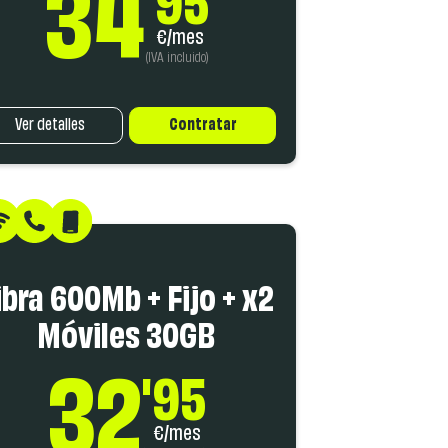
34
'95
€/mes
(IVA incluido)
Ver detalles
Contratar
ibra 600Mb + Fijo + x2
Móviles 30GB
32
'95
€/mes