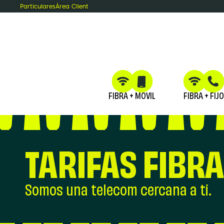
Particulares
Àrea Client
FIBRA + MÓVIL
FIBRA + FIJO
TARIFAS FIBRA 
Somos una telecom cercana a ti.