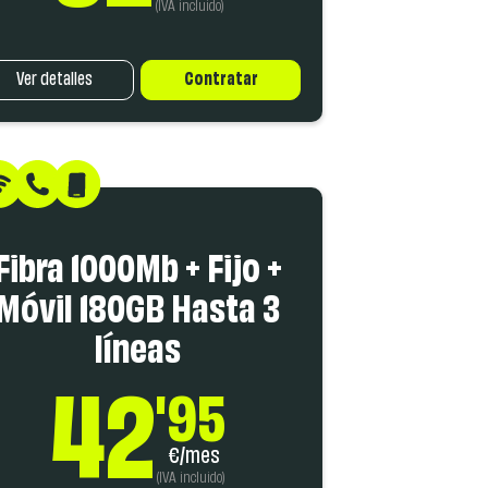
(IVA incluido)
Ver detalles
Contratar
Fibra 1000Mb + Fijo +
Móvil 180GB Hasta 3
líneas
42
'95
€/mes
(IVA incluido)