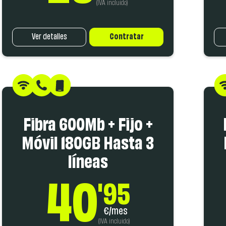
(IVA incluido)
Ver detalles
Contratar
Fibra 600Mb + Fijo +
Móvil 180GB Hasta 3
líneas
40
'95
€/mes
(IVA incluido)