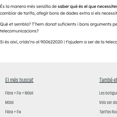
És la manera més senzilla de
saber què és el que necessite
cambiar de tarifa, afegir bons de dades extra si els necessi
Què et sembla? T’hem donat suficients i bons arguments per
telecomunicacions?
Si és així, crida’ns al 900622020 i t’ajudem a ser de la telec
El més buscat
També et
Fibra + Fix + Mòbil
Les botigu
Mòbil
Vols ser di
Fibra + Fix
Tarifes Ro