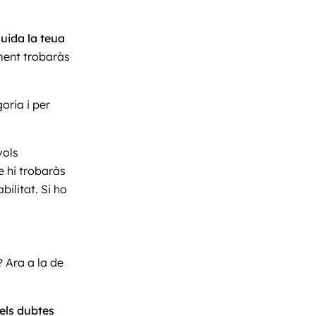
uida la teua
ment trobaràs
oria i per
vols
e hi trobaràs
ilitat. Si ho
? Ara a la de
 els dubtes