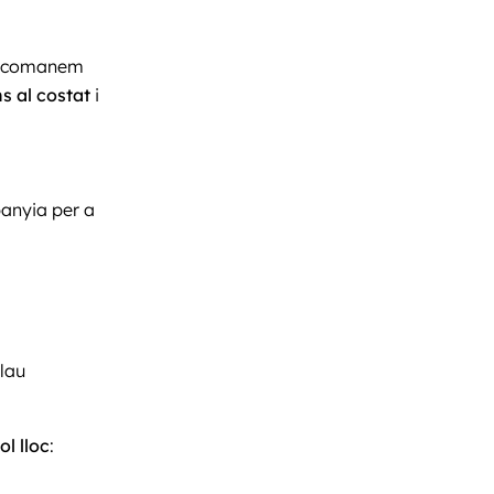
 recomanem
s al costat
i
panyia per a
clau
ol lloc
: