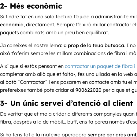
2- Més econòmic
Si tindre tot en una sola factura t’ajuda a administrar-te mil
economia
, directament. Sempre t’eixirà millor contracta
paquets combinats amb un preu ben equilibrat.
Ja coneixes el nostre lema:
a prop de la teua butxaca
. I n
això t’oferim sempre les millors combinacions de fibra i mòbi
Així que si estàs pensant en
contractar un paquet de fibra i
completar amb allò que et falta-, fes una ullada en la web a 
al botó “Contractar” i ens posarem en contacte amb tu el m
prefereixes també pots cridar al
900622020
per a que et gu
3- Un únic servei d’atenció al client
De veritat que et mola cridar a diferents companyies quan t
fibra, després a la de mòbil… buff, ens fa perea només d’esc
Si ho tens tot a la mateixa operadora
sempre parlaràs amb l