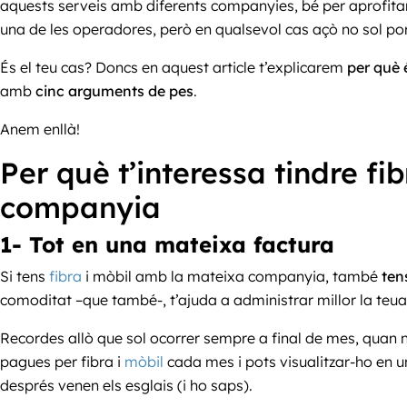
aquests serveis amb diferents companyies, bé per aprofitar 
una de les operadores, però en qualsevol cas açò no sol p
És el teu cas? Doncs en aquest article t’explicarem
per què 
amb
cinc arguments de pes
.
Anem enllà!
Per què t’interessa tindre fi
companyia
1- Tot en una mateixa factura
Si tens
fibra
i mòbil amb la mateixa companyia, també
tens
comoditat –que també-, t’ajuda a administrar millor la teu
Recordes allò que sol ocorrer sempre a final de mes, quan no
pagues per fibra i
mòbil
cada mes i pots visualitzar-ho en u
després venen els esglais (i ho saps).