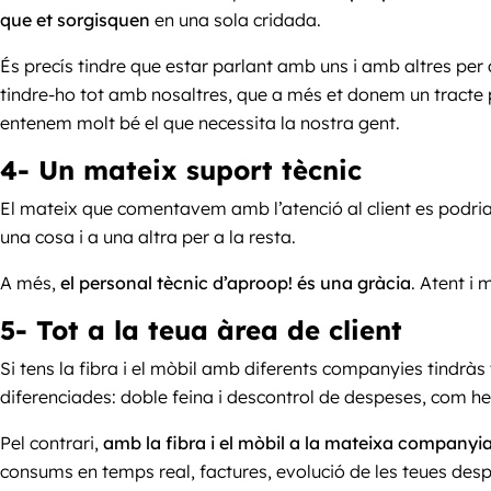
que et sorgisquen
en una sola cridada.
És precís tindre que estar parlant amb uns i amb altres pe
tindre-ho tot amb nosaltres, que a més et donem un tracte
entenem molt bé el que necessita la nostra gent.
4- Un mateix suport tècnic
El mateix que comentavem amb l’atenció al client es podria 
una cosa i a una altra per a la resta.
A més,
el personal tècnic d’aproop! és una gràcia
. Atent i
5- Tot a la teua àrea de client
Si tens la fibra i el mòbil amb diferents companyies tindrà
diferenciades: doble feina i descontrol de despeses, com
Pel contrari,
amb la fibra i el mòbil a la mateixa companyia 
consums en temps real, factures, evolució de les teues des