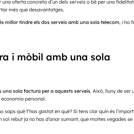
una oferta concreta d’un dels serveis o bé per una fidelita
ortar més que desavantatges.
és millor tindre els dos serveis amb una sola telecom
, i ho
bra i mòbil amb una sola
 una sola factura per a aquests serveis
. Això, lluny de ser
a economía personal.
 saps què t’has gastat en què? Si tens clar quin és l’import
n sol rebut ja no has d’anar sumant, que moltes vegades se t