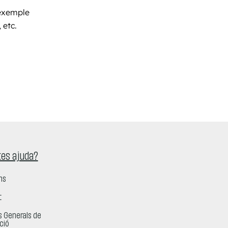
 exemple
 etc.
es ajuda?
ns
t
s Generals de
ció