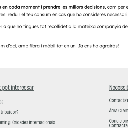
s en cada moment i prendre les millors decisions
, com per
tes, reduir el teu consum en cas que ho consideres necessari,
 a que ho tingues tot recollidet a la mateixa companyia de
om d’ací, amb fibra i mòbil tot en un. Ja ens ho agrairàs!
 pot interessar
Necessit
Contacta’
es
Àrea Clien
stribuïdor?
Condicion
aming i Cridades internacionals
Contracta