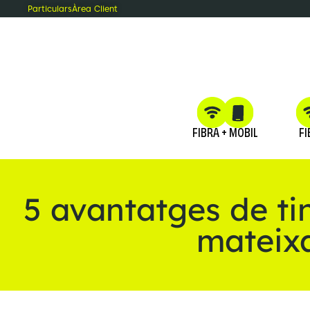
Particulars
Àrea Client
FIBRA + MÒBIL
FI
5 avantatges de tin
mateix