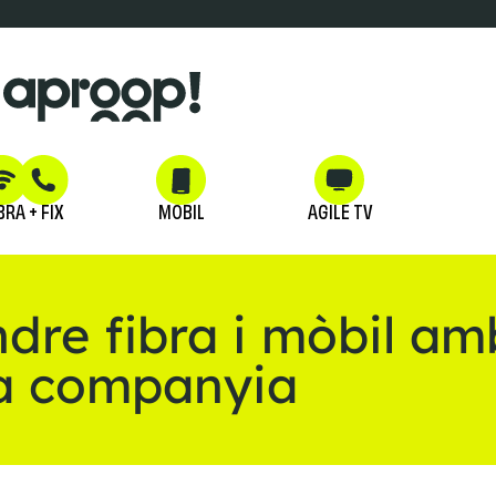
BRA + FIX
MÒBIL
AGILE TV
dre fibra i mòbil am
a companyia