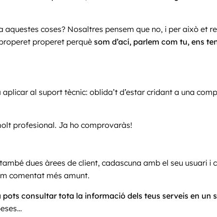
r a aquestes coses? Nosaltres pensem que no, i per això et
 properet properet perquè
som d’ací, parlem com tu, ens ten
aplicar al suport tècnic: oblida’t d’estar cridant a una com
 molt profesional. Ja ho comprovaràs!
s també dues àrees de client, cadascuna amb el seu usuari i 
 hem comentat més amunt.
pots consultar tota la informació dels teus serveis en un s
peses…