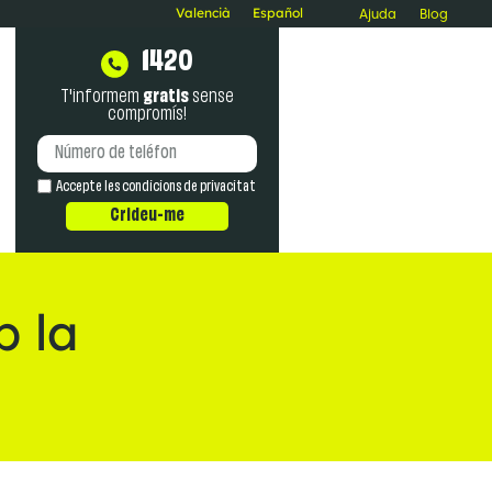
Valencià
Español
Ajuda
Blog
1420
T'informem
gratis
sense
compromís!
Accepte les
condicions de privacitat
Crideu-me
b la