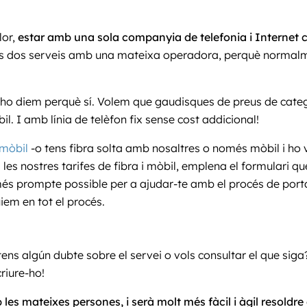
lor,
estar amb una sola companyia de telefonia i Internet c
r els dos serveis amb una mateixa operadora, perquè normal
o ho diem perquè sí. Volem que gaudisques de preus de categ
l. I amb línia de telèfon fix sense cost addicional!
 mòbil
-o tens fibra solta amb nosaltres o només mòbil i ho 
les nostres tarifes de fibra i mòbil, emplena el formulari qu
és prompte possible per a ajudar-te amb el procés de portab
iem en tot el procés.
ens algún dubte sobre el servei o vols consultar el que siga
riure-ho!
es mateixes persones, i serà molt més fàcil i àgil resoldre