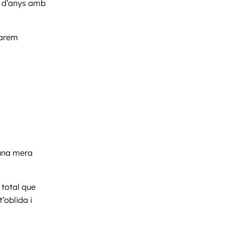
t d’anys amb
 farem
 una mera
 total que
’oblida i