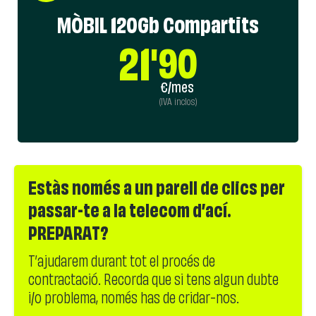
MÒBIL 120Gb Compartits
21
'90
€/mes
(IVA inclos)
Estàs només a un parell de clics per
passar-te a la telecom d’ací.
PREPARAT?
T’ajudarem durant tot el procés de
contractació. Recorda que si tens algun dubte
i/o problema, només has de cridar-nos.