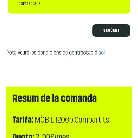
contractada
SEGÜENT
Pots veure les condicions de contractació
ací
Resum de la comanda
Tarifa:
MÒBIL 120Gb Compartits
Quota:
21,90€/mes