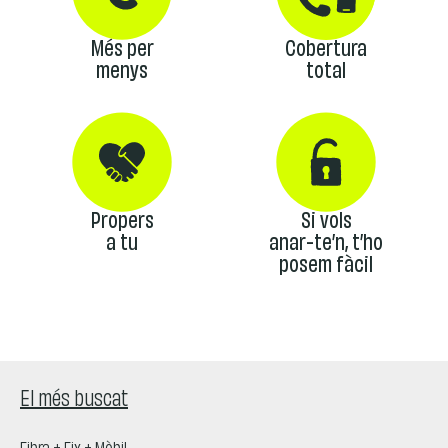
Més per
Cobertura
menys
total
Propers
Si vols
a tu
anar-te’n, t’ho
posem fàcil
El més buscat