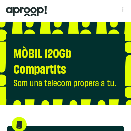
MÒBIL 120Gb
Compartits
Som una telecom propera a tu.