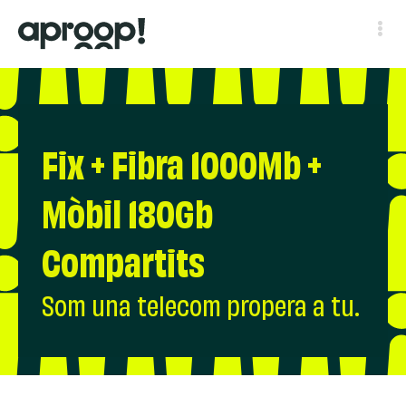
Fix + Fibra 1000Mb +
Mòbil 180Gb
Compartits
Som una telecom propera a tu.