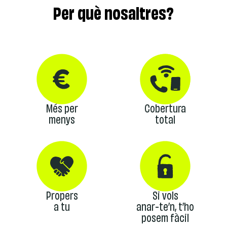
Per què nosaltres?
Més per
Cobertura
menys
total
Propers
Si vols
a tu
anar-te’n, t’ho
posem fàcil