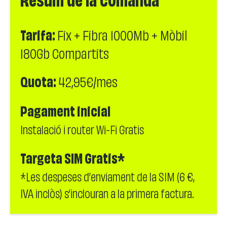
Resum de la comanda
Tarifa:
Fix + Fibra 1000Mb + Mòbil
180Gb Compartits
Quota:
42,95€/mes
Pagament inicial
Instalació i router Wi-Fi Gratis
Targeta SIM Gratis*
*Les despeses d’enviament de la SIM (6 €,
IVA inclòs) s’inclouran a la primera factura.