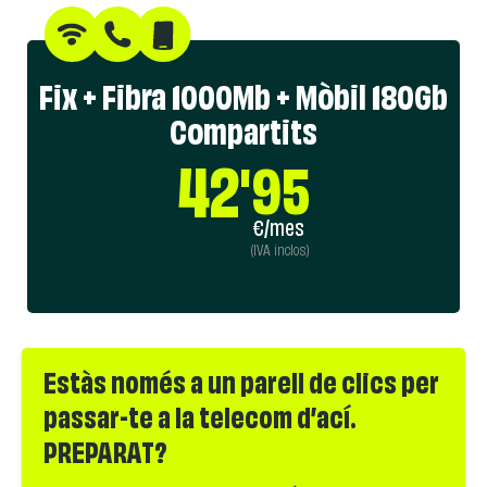
Fix + Fibra 1000Mb + Mòbil 180Gb
Compartits
42
'95
€/mes
(IVA inclos)
Estàs només a un parell de clics per
passar-te a la telecom d’ací.
PREPARAT?