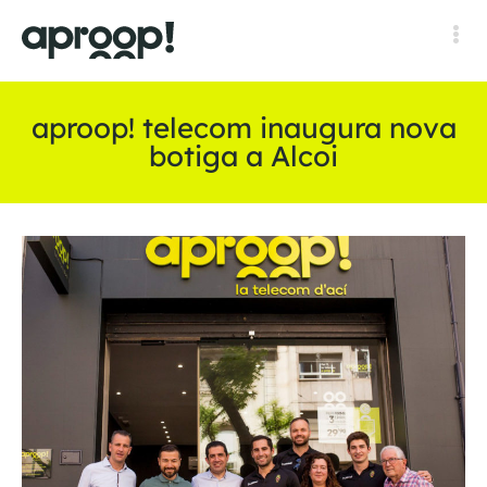
aproop! telecom inaugura nova
botiga a Alcoi